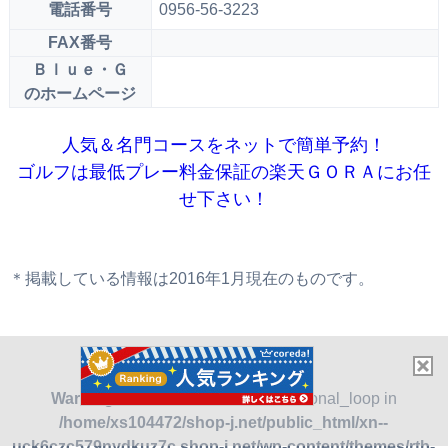
電話番号
0956-56-3223
FAX番号
Ｂｌｕｅ・Ｇ
のホームページ
人気＆名門コースをネットで簡単予約！
ゴルフは最低プレー料金保証の楽天ＧＯＲＡにお任
せ下さい！
＊掲載している情報は2016年1月現在のものです。
Warning
: Undefined variable $additional_loop in
/home/xs104472/shop-j.net/public_html/xn--
uck6czc579nydkuz7c.shop-j.net/wp-content/themes/rtb-